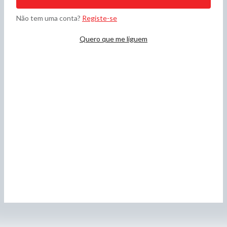
Não tem uma conta?
Registe-se
Quero que me liguem
Telemóvel
RECEBER CONTACTO
*Dias úteis das 09h às 20h.