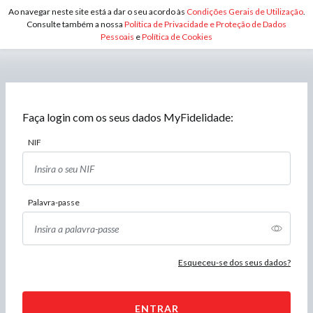
Ao navegar neste site está a dar o seu acordo às
Condições Gerais de Utilização
.
Consulte também a nossa
Política de Privacidade e Proteção de Dados
Pessoais
e
Política de Cookies
Faça login com os seus dados MyFidelidade:
NIF
Precisa de ajuda ?
Palavra-passe
Deixe-nos o seu contacto e nós ligamos*:
Nome
Esqueceu-se dos seus dados?
ENTRAR
NIF